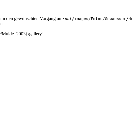
 um den gewünschten Vorgang an
root
/images/Fotos/Gewaesser/H
en.
r/Mulde_2003{/gallery}